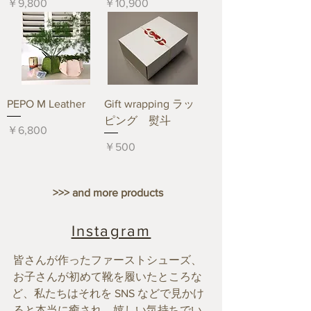
価格
価格
￥9,800
￥10,900
PEPO M Leather
Gift wrapping ラッ
ピング 熨斗
価格
￥6,800
価格
￥500
>>> and more products
Instagram
皆さんが作ったファーストシューズ、
お子さんが初めて靴を履いたところな
ど、私たちはそれを SNS などで見かけ
ると本当に癒され、嬉しい気持ちでい