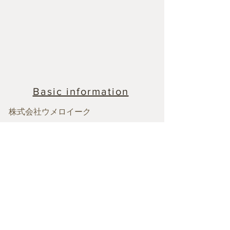
Basic information
​株式会社ウメロイーク
248-0014
神奈川県鎌倉市長谷2-11-43-201
TEL:
0467-24-9111
e-mail:
store@umeloihc.com
UMELOIHC CO.,LTD
営業日：
11～17 時(不定休)
​お店へご訪問の際はメールor電話を